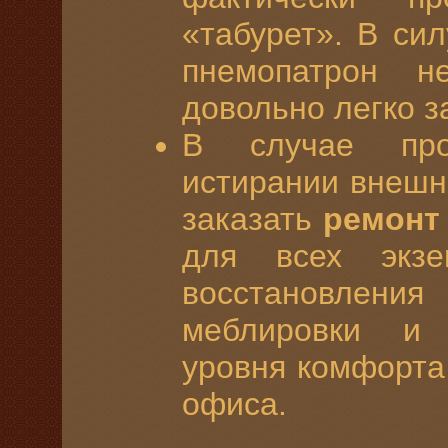
«табурет». В си
пнемопатрон н
довольно легко з
В случае про
истирании внешн
заказать
ремонт
для всех экз
восстановлени
меблировки и 
уровня комфорта
офиса.