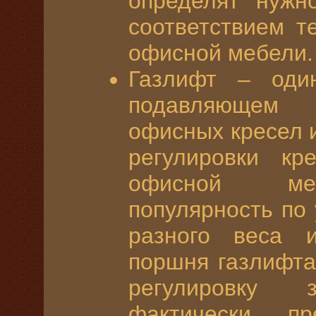
определят нужн
соответствием т
офисной мебели.
Газлифт – оди
подавляющем 
офисных кресел 
регулировки кр
офисной меб
популярность по
разного веса 
поршня газлифта
регулировку 
фактически п