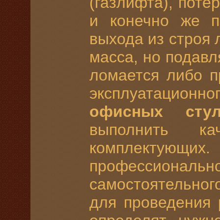
(газлифта), пот
и конечно же п
выхода из строя
масса, но подав
ломается либо п
эксплуатационн
офисных сту
выполнить ка
комплектую
профессиональн
самостоятельног
для проведения 